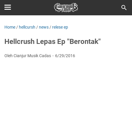
Home
/
hellcursh
/
news
/
relese ep
Hellcrush Lepas Ep "Berontak"
Oleh Cianjur Musik Cadas
6/29/2016