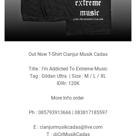
Out Now T-Shirt Cianjur Musik Cadas
Title : I'm Addicted To Extreme Music
Tag : Gildan Ultra | Size : M / L / XL
IDRr: 120K
More Info order
Ph : 085793913666 | 083817185597
E : cianjurmusikcadas@live.com
T : @CjrMusikCadas