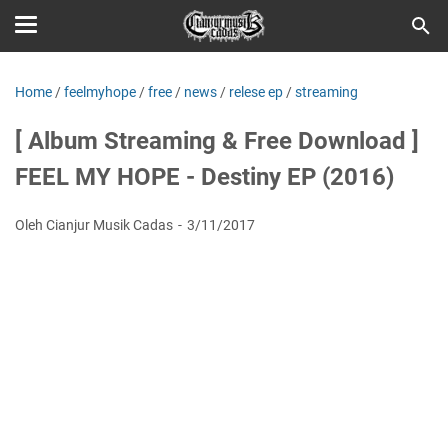
Home
/
feelmyhope
/
free
/
news
/
relese ep
/
streaming
[ Album Streaming & Free Download ]
FEEL MY HOPE - Destiny EP (2016)
Oleh Cianjur Musik Cadas
3/11/2017