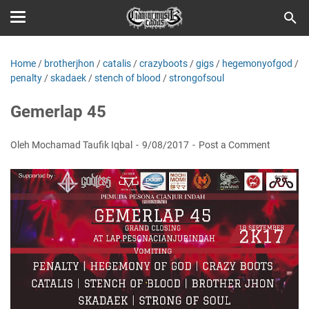
Home
/
brotherjhon
/
catalis
/
crazyboots
/
gigs
/
hegemonyofgod
/
penalty
/
skadaek
/
stench of blood
/
strongofsoul
Gemerlap 45
Oleh Mochamad Taufik Iqbal
9/08/2017
Post a Comment