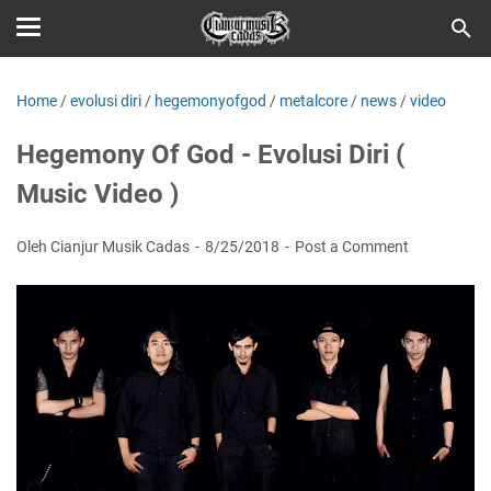
Home
/
evolusi diri
/
hegemonyofgod
/
metalcore
/
news
/
video
Hegemony Of God - Evolusi Diri (
Music Video )
Oleh Cianjur Musik Cadas
8/25/2018
Post a Comment