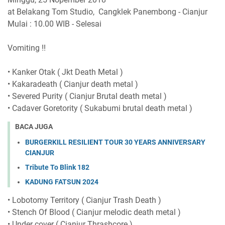
at Belakang Tom Studio, Cangklek Panembong - Cianjur
Mulai : 10.00 WIB - Selesai
Vomiting !!
• Kanker Otak ( Jkt Death Metal )
• Kakaradeath ( Cianjur death metal )
• Severed Purity ( Cianjur Brutal death metal )
• Cadaver Goretority ( Sukabumi brutal death metal )
BACA JUGA
BURGERKILL RESILIENT TOUR 30 YEARS ANNIVERSARY
CIANJUR
Tribute To Blink 182
KADUNG FATSUN 2024
• Lobotomy Territory ( Cianjur Trash Death )
• Stench Of Blood ( Cianjur melodic death metal )
• Under cover ( Cianjur Thrashcore )