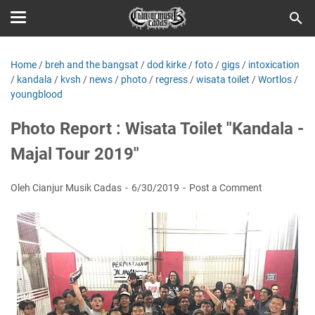
Home
/
breh and the bangsat
/
dod kirke
/
foto
/
gigs
/
intoxication
/
kandala
/
kvsh
/
news
/
photo
/
regress
/
wisata toilet
/
Wortlos
/
youngblood
Photo Report : Wisata Toilet "Kandala -
Majal Tour 2019"
Oleh Cianjur Musik Cadas
6/30/2019
Post a Comment