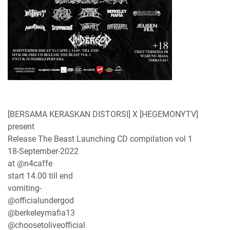
[BERSAMA KERASKAN DISTORSI] X [HEGEMONYTV]
present
Release The Beast Launching CD compilation vol 1
18-September-2022
at @n4caffe
start 14.00 till end
vomiting-
@officialundergod
@berkeleymafia13
@choosetoliveofficial