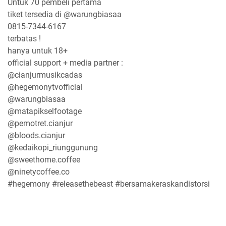
Untuk 70 pembeli pertama
tiket tersedia di @warungbiasaa
0815-7344-6167
terbatas !
hanya untuk 18+
official support + media partner :
@cianjurmusikcadas
@hegemonytvofficial
@warungbiasaa
@matapikselfootage
@pemotret.cianjur
@bloods.cianjur
@kedaikopi_riunggunung
@sweethome.coffee
@ninetycoffee.co
#hegemony #releasethebeast #bersamakeraskandistorsi