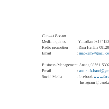
Contact Person
Media inquiries : Yuliadian 0817412
Radio promotion : Rina Herlina 0812
Email :
inaokem@gmail.c
Business /Management: Anang 085611539
Email :
antartick.band@gm
Social Media : facebook
www.face
Instagram @band.antar