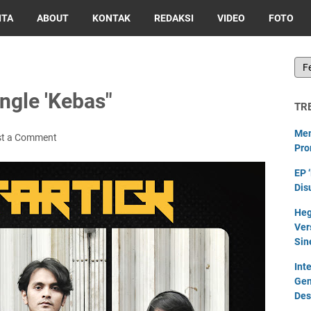
ITA
ABOUT
KONTAK
REDAKSI
VIDEO
FOTO
ngle 'Kebas"
TR
Mem
st a Comment
Pro
EP 
Dis
Heg
Ver
Sin
Int
Gen
Des