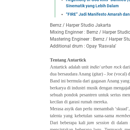
Sinematik yang Lebih Dalam
“FIRE” Jadi Manifesto Amarah d
Bemz / Harper Studio Jakarta
Mixing Enginner : Bemz / Harper Studi
Mastering Engineer : Bemz / Harper St
Additional drum : Opay ‘Rasvala’
Tentang Antartick
Antartick adalah unit
indie/ urban
rock
dari
dua bersaudara Anang (gitar) - Joe (vocal) d
Band ini bermula dari gagasan Anang yang j
berkarya di industri musik dengan mengajak
sebuah pondok pesantren untuk serius me
kecilan di garasi rumah mereka.
Merasa asyik dan perlu menambah ‘skuad’
talenta yang kebetulan sama-sama
membe
Dari beberapa kali
jam session
di dalam 
menciptakan beberapa lagu. Termasuk me