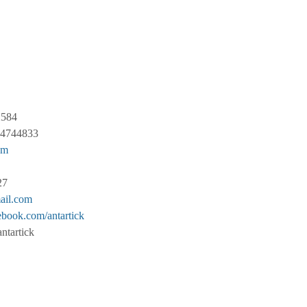
2584
84744833
om
27
ail.com
book.com/antartick
tick