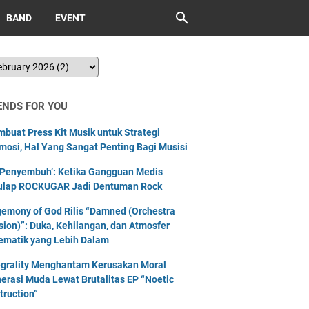
BAND
EVENT
ENDS FOR YOU
buat Press Kit Musik untuk Strategi
mosi, Hal Yang Sangat Penting Bagi Musisi
‘Penyembuh’: Ketika Gangguan Medis
ulap ROCKUGAR Jadi Dentuman Rock
emony of God Rilis “Damned (Orchestra
sion)”: Duka, Kehilangan, dan Atmosfer
ematik yang Lebih Dalam
egrality Menghantam Kerusakan Moral
erasi Muda Lewat Brutalitas EP “Noetic
truction”