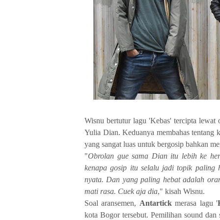
Wisnu bertutur lagu 'Kebas' tercipta lewa
Yulia Dian. Keduanya membahas tentang ka
yang sangat luas untuk bergosip bahkan mer
"
Obrolan gue sama Dian itu lebih ke he
kenapa gosip itu selalu jadi topik palin
nyata. Dan yang paling hebat adalah oran
mati rasa. Cuek aja dia
," kisah Wisnu.
Soal aransemen,
Antartick
merasa lagu '
kota Bogor tersebut. Pemilihan sound dan s