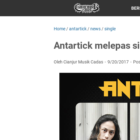
BER
Home
/
antartick
/
news
/
single
Antartick melepas si
Oleh Cianjur Musik Cadas
9/20/2017
Po