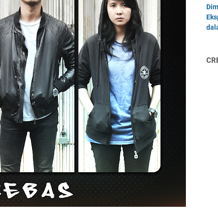
Dim
Eks
dal
CR