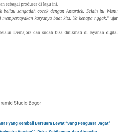
 sebagai produser di lagu ini.
 beliau sangatlah cocok dengan Antartick. Selain itu Wisnu
ni mempercayakan karyanya buat kita. Ya kenapa nggak
," ujar
 melalui Demajors dan sudah bisa dinikmati di layanan digital
yramid Studio Bogor
anas yang Kembali Bersuara Lewat “Sang Penguasa Jagat”
rchestra Version)”: Duka, Kehilangan, dan Atmosfer