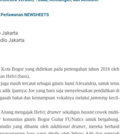
an Perlawanan NEWSHEETS
o Jakarta
udio Jakarta
 Kota Bogor yang didirikan pada pertengahan tahun 2016 oleh
an Helvi (bass).
uga masih tercatat sebagai gitaris band Alexandria, untuk terus
 adik iparnya; Joe yang baru saja menyelesaikan pendidikan di
ngasah bakat dan kemampuan vokalnya melalui
jamming
kecil-
, Anang mengajak Helvi;
drumer
sekaligus
bassist
cewek multi-
r
komunitas gitaris Bogor Guitar FUNatics untuk bergabung.
studio yang dibantu oleh
additional drumer
, mereka berhasil
ngaransemen lagu yang ditulis oleh Wisnu Adji dan menjadi