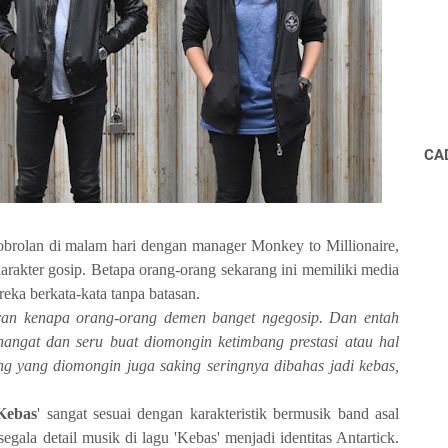
CA
t obrolan di malam hari dengan manager Monkey to Millionaire,
rakter gosip. Betapa orang-orang sekarang ini memiliki media
eka berkata-kata tanpa batasan.
ran kenapa orang-orang demen banget ngegosip. Dan entah
g hangat dan seru buat diomongin ketimbang prestasi atau hal
g yang diomongin juga saking seringnya dibahas jadi kebas,
Kebas
' sangat sesuai dengan karakteristik bermusik band asal
egala detail musik di lagu 'Kebas' menjadi identitas Antartick.