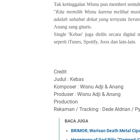
Tak ketinggalan Wisnu pun memberi sentuhan
"
Kita memilih Wisnu karena melihat musik
adalah sahabat dekat yang ternyata bera
Anang sang gitaris.
Single 'Kebas' juga dirilis secara digital
seperti iTunes, Spotify, Joox dan lain-lain.
Credit
Judul : Kebas
Komposer : Wisnu Adji & Anang
Produser : Wisnu Adji & Anang
Production
Rekaman / Tracking : Dede Aldrian / P
BACA JUGA
BRIMOR, Warisan Death Metal Cip
Hegemony of God Rilis “Damned (O