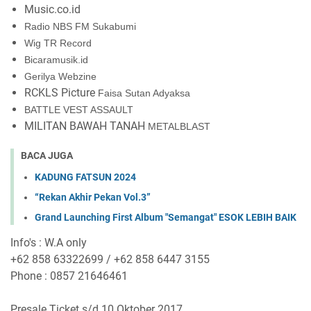
Music.co.id
Radio NBS FM Sukabumi
Wig TR Record
Bicaramusik.id
Gerilya Webzine
RCKLS Picture
Faisa Sutan Adyaksa
BATTLE VEST ASSAULT
MILITAN BAWAH TANAH
METALBLAST
BACA JUGA
KADUNG FATSUN 2024
“Rekan Akhir Pekan Vol.3”
Grand Launching First Album "Semangat" ESOK LEBIH BAIK
Info's : W.A only
+62 858 63322699 / +62 858 6447 3155
Phone : 0857 21646461
Presale Ticket s/d 10 Oktober 2017