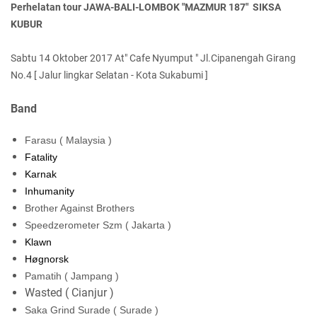
Perhelatan tour JAWA-BALI-LOMBOK "MAZMUR 187"
SIKSA
KUBUR
Sabtu 14 Oktober 2017 At
" Cafe Nyumput "
Jl.Cipanengah Girang
No.4 [
Jalur lingkar Selatan - Kota Sukabumi ]
Band
Farasu
( Malaysia )
Fatality
Karnak
I
nhumanity
Brother Against Brother
s
Speedzerometer Szm
( Jakarta )
K
lawn
Høgnorsk
Pamatih
( Jampang )
Wasted ( Cianjur )
Saka Grind Surade
( Surade )