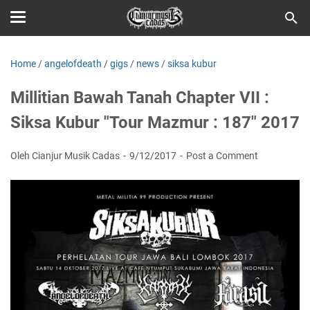
Home
/
angelofdeath
/
gigs
/
news
/
siksa kubur
Millitian Bawah Tanah Chapter VII :
Siksa Kubur "Tour Mazmur : 187" 2017
Oleh Cianjur Musik Cadas
9/12/2017
Post a Comment