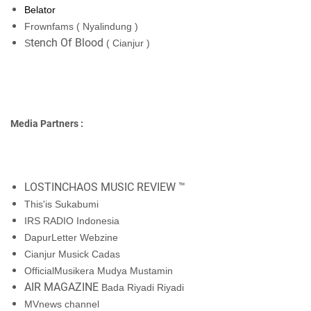
Belator
Frownfams
( Nyalindung )
tench Of Blood
S
( Cianjur )
Media Partners :
LOSTINCHAOS MUSIC REVIEW ™
This'is Sukabumi
IRS RADIO Indonesia
DapurLetter Webzine
Cianjur Musick Cadas
OfficialMusikera
Mudya Mustamin
AIR MAGAZINE
Bada Riyadi Riyadi
MVnews channel